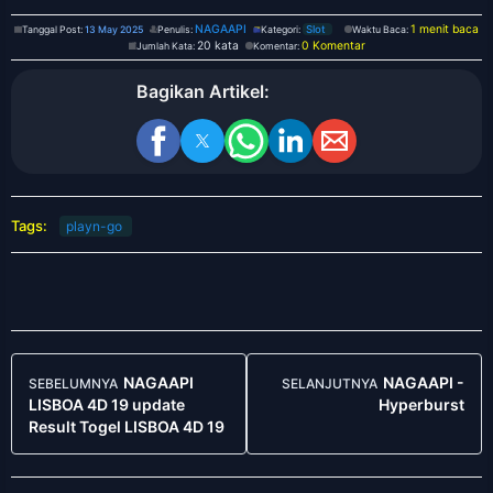
NAGAAPI
1 menit baca
Tanggal Post:
13 May 2025
Penulis:
Kategori:
Slot
Waktu Baca:
20 kata
0 Komentar
Jumlah Kata:
Komentar:
Bagikan Artikel:
Tags:
playn-go
Navigasi
NAGAAPI
NAGAAPI -
SEBELUMNYA
SELANJUTNYA
Post
LISBOA 4D 19 update
Hyperburst
Result Togel LISBOA 4D 19