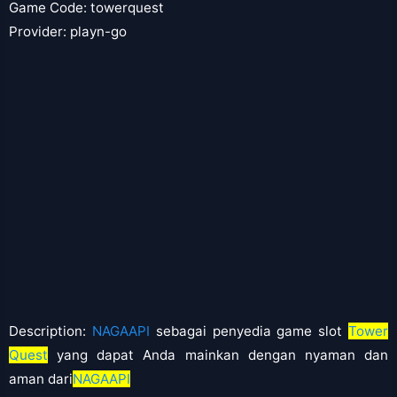
Game Code: towerquest
Provider: playn-go
Description:
NAGAAPI
sebagai penyedia game slot
Tower
Quest
yang dapat Anda mainkan dengan nyaman dan
aman dari
NAGAAPI