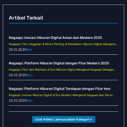
Artikel Terkait
Nagaapi: Inovasi Hiburan Digital Aman dan Modern 2025
Nagaapi: Fitur Unggulan & Peran Penting di Ekosistem Hiburan Digital Mengenal
Nagaapi di Era Digital…
26.10.2025
Slot
Nagaapi: Platform Hiburan Digital dengan Fitur Modern 2025
Nagaapi: Fitur dan Manfaat di Era Hiburan Digital Mengenal Nagaapi Sebagai
Platform Hiburan Modern Nagaapi…
24.10.2025
Slot
Nagaapi: Platform Hiburan Digital Terdepan dengan Fitur Inov
Nagaapi: Inovasi Hiburan Digital di Era Modern Mengenal Nagaapi dan Peran
Pentingnya Nagaapi hadir sebagai…
23.10.2025
Slot
Lihat Artikel Lainnya dalam Kategori
→