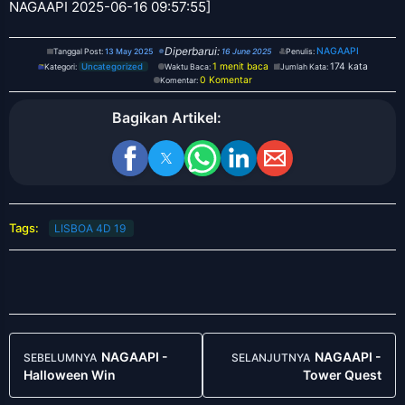
NAGAAPI 2025-06-16 09:57:55]
Diperbarui:
NAGAAPI
Tanggal Post:
13 May 2025
16 June 2025
Penulis:
1 menit baca
174 kata
Kategori:
Uncategorized
Waktu Baca:
Jumlah Kata:
0 Komentar
Komentar:
Bagikan Artikel:
Tags:
LISBOA 4D 19
Navigasi
NAGAAPI -
NAGAAPI -
SEBELUMNYA
SELANJUTNYA
Post
Halloween Win
Tower Quest