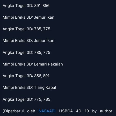
Angka Togel 3D: 891, 856
Mimpi Ereks 3D: Jemur Ikan
Angka Togel 3D: 785, 775
Mimpi Ereks 3D: Jemur Ikan
Angka Togel 3D: 785, 775
Mimpi Ereks 3D: Lemari Pakaian
Angka Togel 3D: 856, 891
Mimpi Ereks 3D: Tiang Kapal
Angka Togel 3D: 775, 785
[Diperbarui oleh
NAGAAPI
LISBOA 4D 19 by author: