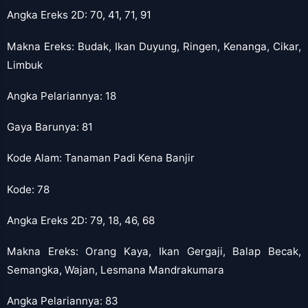
Angka Ereks 2D: 70, 41, 71, 91
Makna Ereks: Budak, Ikan Duyung, Ringen, Kenanga, Cikar,
Limbuk
Angka Pelariannya: 18
Gaya Barunya: 81
Kode Alam: Tanaman Padi Kena Banjir
Kode: 78
Angka Ereks 2D: 79, 18, 46, 68
Makna Ereks: Orang Kaya, Ikan Gergaji, Balap Becak,
Semangka, Wajan, Lesmana Mandrakumara
Angka Pelariannya: 83