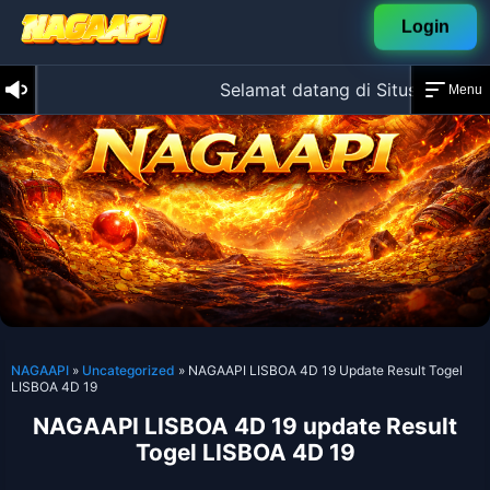
Skip
Login
to
content
Selamat datang di Situs Nagaapi>> 
Menu
NAGAAPI
»
Uncategorized
»
NAGAAPI LISBOA 4D 19 Update Result Togel
LISBOA 4D 19
NAGAAPI LISBOA 4D 19 update Result
Togel LISBOA 4D 19