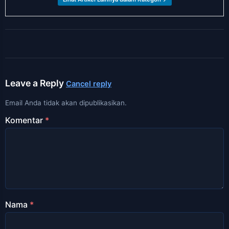
Leave a Reply
Cancel reply
Email Anda tidak akan dipublikasikan.
Komentar
*
Nama
*