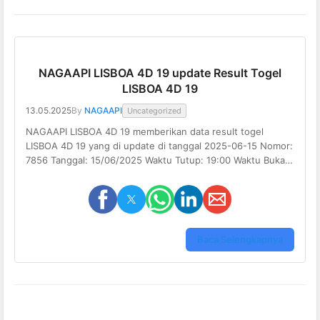
Artikel
dengan
NAGAAPI LISBOA 4D 19 update Result Togel
tag
LISBOA 4D 19
LISBOA
4D
13.05.2025
By
NAGAAPI
Uncategorized
19
NAGAAPI LISBOA 4D 19 memberikan data result togel
LISBOA 4D 19 yang di update di tanggal 2025-06-15 Nomor:
7856 Tanggal: 15/06/2025 Waktu Tutup: 19:00 Waktu Buka:
19:10 Shio: Naga – Karakteristik: Karismatik, berani, cerdas,
dan penuh percaya diri. Tahun Kelahiran: 1928, 1940, 1952,
1964, 1976, 1988, 2000, 2012, 2024 Umur: 97, 85, 73, 61,
49, […]
Baca Selengkapnya