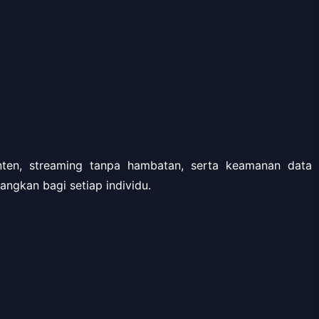
 konten, streaming tanpa hambatan, serta keamanan data
ngkan bagi setiap individu.