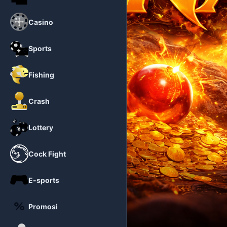
Casino
Sports
Fishing
Crash
Lottery
Cock Fight
E-sports
Promosi