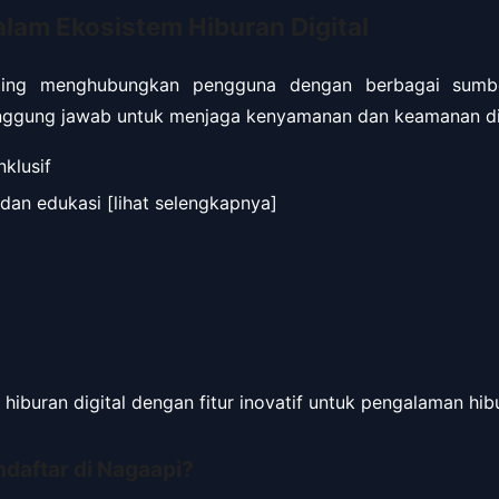
lam Ekosistem Hiburan Digital
ing menghubungkan pengguna dengan berbagai sumber 
ggung jawab untuk menjaga kenyamanan dan keamanan dir
nklusif
an edukasi [lihat selengkapnya]
hiburan digital dengan fitur inovatif untuk pengalaman hi
daftar di Nagaapi?