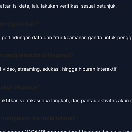
tar, isi data, lalu lakukan verifikasi sesuai petunjuk.
an digunakan?
 perlindungan data dan fitur keamanan ganda untuk pengg
n yang tersedia di Nagaapi?
i video, streaming, edukasi, hingga hiburan interaktif.
akan Nagaapi?
ktifkan verifikasi dua langkah, dan pantau aktivitas akun r
 mengalami kendala teknis?
 pelanggan NAGAAPI agar mendapat bantuan dan solusi cep