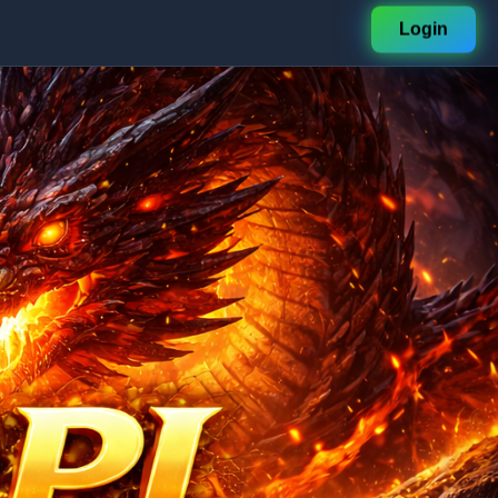
Login