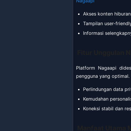
Nagaapi
Akses konten hiburan 
Tampilan user-friendl
Informasi selengkapny
Fitur Unggulan 
Platform Nagaapi dides
pengguna yang optimal. 
Perlindungan data pri
Kemudahan personalis
Koneksi stabil dan r
Manfaat Utama 