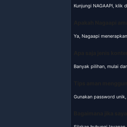
Kunjungi NAGAAPI, klik daf
Apakah Nagaapi am
Ya, Nagaapi menerapkan
Apa saja jenis konte
Banyak pilihan, mulai dar
Tips aman menggun
Gunakan password unik, a
Bagaimana jika saya
Silakan hubungi layanan