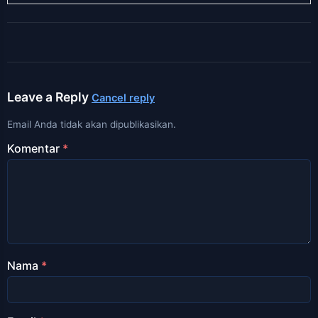
Leave a Reply
Cancel reply
Email Anda tidak akan dipublikasikan.
Komentar
*
Nama
*