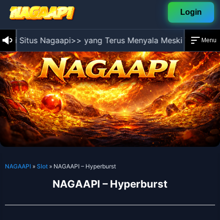
Skip
Login
to
content
di Situs Nagaapi>> yang Terus Menyala Meski Terluka
Menu
NAGAAPI
»
Slot
»
NAGAAPI – Hyperburst
NAGAAPI – Hyperburst