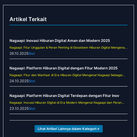
Artikel Terkait
Nagaapi: Inovasi Hiburan Digital Aman dan Modern 2025
Nagaapi: Fitur Unggulan & Peran Penting di Ekosistem Hiburan Digital Mengenal
Nagaapi di Era Digital…
26.10.2025
Slot
Nagaapi: Platform Hiburan Digital dengan Fitur Modern 2025
Nagaapi: Fitur dan Manfaat di Era Hiburan Digital Mengenal Nagaapi Sebagai
Platform Hiburan Modern Nagaapi…
24.10.2025
Slot
Nagaapi: Platform Hiburan Digital Terdepan dengan Fitur Inov
Nagaapi: Inovasi Hiburan Digital di Era Modern Mengenal Nagaapi dan Peran
Pentingnya Nagaapi hadir sebagai…
23.10.2025
Slot
Lihat Artikel Lainnya dalam Kategori
→