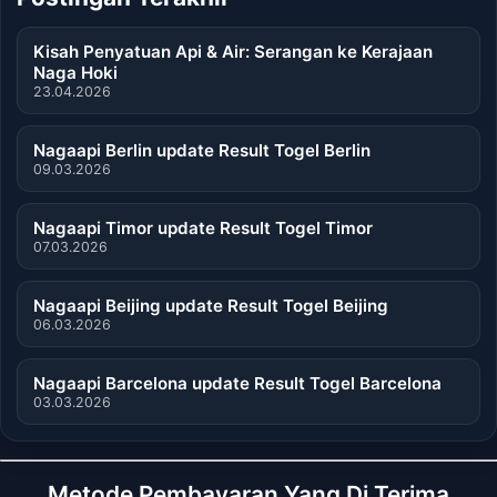
Kisah Penyatuan Api & Air: Serangan ke Kerajaan
Naga Hoki
23.04.2026
Nagaapi Berlin update Result Togel Berlin
09.03.2026
Nagaapi Timor update Result Togel Timor
07.03.2026
Nagaapi Beijing update Result Togel Beijing
06.03.2026
Nagaapi Barcelona update Result Togel Barcelona
03.03.2026
Metode Pembayaran Yang Di Terima