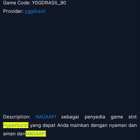
Game Code: YGGDRASIL_90
Provider:
yggdrasil
Description:
NAGAAPI
sebagai penyedia game slot
Hyperburst
yang dapat Anda mainkan dengan nyaman dan
aman dari
NAGAAPI