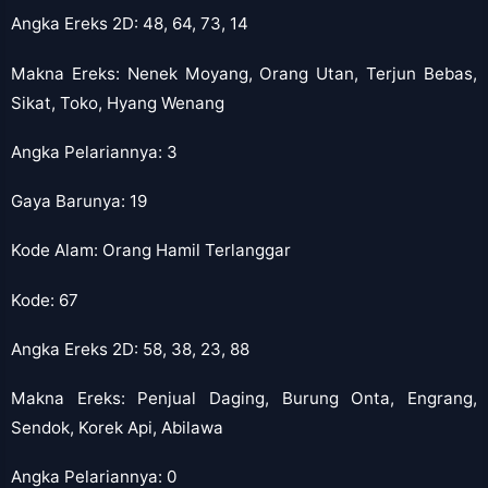
Angka Ereks 2D: 48, 64, 73, 14
Makna Ereks: Nenek Moyang, Orang Utan, Terjun Bebas,
Sikat, Toko, Hyang Wenang
Angka Pelariannya: 3
Gaya Barunya: 19
Kode Alam: Orang Hamil Terlanggar
Kode: 67
Angka Ereks 2D: 58, 38, 23, 88
Makna Ereks: Penjual Daging, Burung Onta, Engrang,
Sendok, Korek Api, Abilawa
Angka Pelariannya: 0