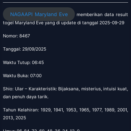
NAGAAPI Maryland Eve
memberikan data result
togel Maryland Eve yang di update di tanggal 2025-09-29
Nomor: 8467
Tanggal: 29/09/2025
Waktu Tutup: 06:45
Waktu Buka: 07:00
Shio: Ular – Karakteristik: Bijaksana, misterius, intuisi kuat,
dan penuh daya tarik.
Tahun Kelahiran: 1929, 1941, 1953, 1965, 1977, 1989, 2001,
2013, 2025