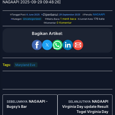
NAGAAPI 2025-09-29 09:48:26]
Diperbarui:
NAGAAPI
Tanggal Post:
6 June 2025
29 September 2025
Penulis:
1 menit baca
176 kata
Kategori:
Uncategorized
Waktu Baca:
Jumlah Kata:
0 Komentar
Komentar:
Bagikan Artikel:
Tags:
Maryland Eve
Navigasi
NAGAAPI -
NAGAAPI
SEBELUMNYA
SELANJUTNYA
Post
Bugsy’s Bar
Virginia Day update Result
Togel Virginia Day